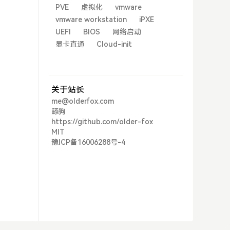
PVE
虚拟化
vmware
vmware workstation
iPXE
UEFI
BIOS
网络启动
显卡直通
Cloud-init
关于站长
me@olderfox.com
舔狗
https://github.com/older-fox
MIT
豫ICP备16006288号-4