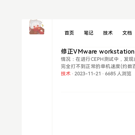
首页
笔记
技术
文档
修正VMware worksta
情况：在进行CEPH测试中，发现由V
完全打不到正常的单机速度(约数
的解决方案研究:STFW一段时间后，
技术
· 2023-11-21
· 6685 人浏览
lDev = "vmxnet3"根据
默认vmware workstati
它的问题，仍然尝试调整虚拟交换
会得到一个十分不理想的数值，在
效，折腾了数个小时后，无奈尝试手动将 e
件中。注意:此配置文件节点更改
文件在配置文件更改之后重新进