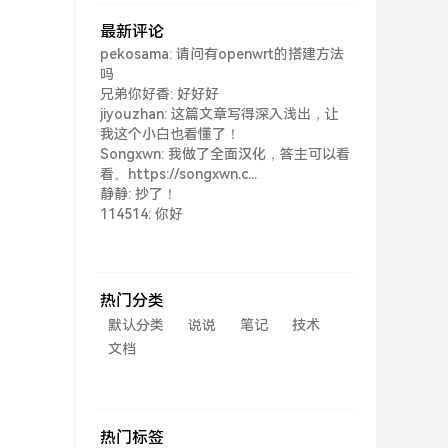
最新评论
pekosama: 请问有openwrt的搭建方法
吗
兄弟你好香: 好好好
jiyouzhan: 这篇文章写得深入浅出，让
我这个小白也看懂了！
Songxwn: 我做了全面汉化，答主可以看
看。https://songxwn.c...
静静: 抄了！
114514: 你好
热门分类
默认分类
说说
笔记
技术
文档
热门标签