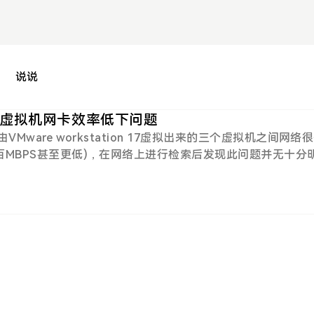
说说
tion虚拟机网卡效率低下问题
Mware workstation 17虚拟出来的三个虚拟机之间网络
百MBPS甚至更低)，在网络上进行检索后发现此问题并无十分
一个较为关键的配置文件节点出现频率较高：ethernet0.vir
其他博主和使用人员描述，该选项用于控制vmware要模拟的网卡的类
on 17生成的虚拟机配置文件中并未存在此配置节点，故所以我并不觉
机、更改MTU等参数进行打流测试，结果十分不理想测试中
 这份问题 中提到了我已经进行的大部分操作，且都已经尝试
thernet0.virtualDev = "vmxnet3" 添加到虚拟机
后，在虚拟机内的对应设备名称会变化，记得修改对应的网络
行打流测试：结果发现速