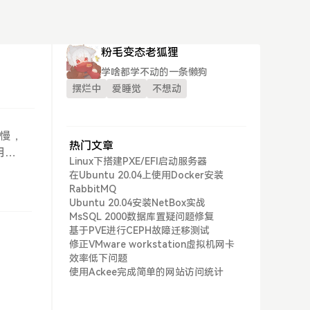
粉毛变态老狐狸
学啥都学不动的一条懒狗
摆烂中
爱睡觉
不想动
很慢，
热门文章
明显
Linux下搭建PXE/EFI启动服务器
tua
在Ubuntu 20.04上使用Docker安装
型，但
RabbitMQ
得是
Ubuntu 20.04安装NetBox实战
MsSQL 2000数据库置疑问题修复
往往
基于PVE进行CEPH故障迁移测试
无
修正VMware workstation虚拟机网卡
配置文
效率低下问题
配置
使用Ackee完成简单的网站访问统计