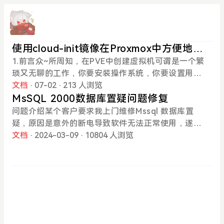
使用cloud-init镜像在Proxmox中方便地创
建虚拟机
1.前言众~所周知，在PVE中创建虚拟机可谓是一个繁
琐又无聊的工作，你要安装操作系统，你要设置用户
名和密码，即使你创建了一个模板，在每次新创建虚
文档
· 07-02
· 213 人浏览
拟机时又要进入系统设置不同的hostname和IP地址
MsSQL 2000数据库置疑问题修复
等一大~堆信息，我们可以用cloud-init工具包来免去
问题介绍某个客户要求我上门维修Mssql 数据库置
这一繁琐项目。2.操作环境虚拟化平台：Proxmox VE
疑，原因是意外的断电导致软件无法正常使用，遂上
9.2.2模板系统：Ubuntu 24.04 cloud-init minimal3.
门查看，发现数据库是上古时代的宝贝，2000版本的
文档
· 2024-03-09
· 10804 人浏览
正式操作首先，为了方便表示，我就不用命令行创建
MSSQL。这个版本没有过多的文档，有的只是含糊其
了，第一步需要创建一个UEFI启动的无硬盘和CD驱
辞的一段命令，大多数文章的介绍都是在教如何通过
动器的虚拟机，然后为其添加cloud-init驱动器，总
alter database dbName set之类的命令来进入紧急
线保持IDE即可，存储位置按照你要使用的存储位置
和单用户模式，然后使用dbcc checkdb ('dbName',r
而定，创建完后的效果如下图所示。注：UEFI启动非
epair_allow_data_loss) 这样的命令去修复。实际测
必须，需要跟随下载的不同镜像使用不同的启动方
试按照网站介绍，执行dbcc checkdb之后，数据库
式，但无硬盘和CD驱动器是必须的。在创建完成后，
仍然是不可用状态，这段内容明天再写我困了修复方