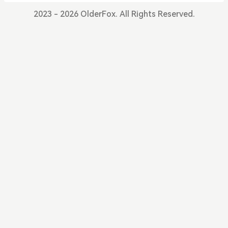
上传下载到的模板镜像，通常为*.img格式，将其通过
法分析我遇到的情况，可能是意外断电导致事务日志
2023 - 2026 OlderFox. All Rights Reserved.
PVE网页上传到宿主机存储,我这里上传到了ISO镜像
没有正确保存，那么只要关闭所有链接，重生成一个
目录。然后，我们需要通过命令行将导入的镜像转化
事务日志文件就好了，命令如下，注意：在执行命令
成虚拟磁盘，挂载到目标虚拟机，转到宿主机shell，
过程中不要使用Mssql的企业管理器工具。建议执行
执行如下命令# qm importdisk <虚
前重启数据库所在服务器，且在执行前一定事先备
份。update sysdatabases set status = -32768 w
here name = 'dbName' --将数据库置为紧急模式 go
alter